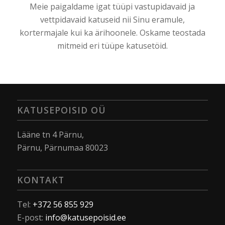
Meie paigaldame igat tüüpi vastupidavaid ja
vettpidavaid katuseid nii Sinu eramule,
kortermajale kui ka ärihoonele. Oskame teostada
mitmeid eri tüüpe katusetöid.
KATUSEPOISID OÜ
Lääne tn 4 Pärnu,
Pärnu, Pärnumaa 80023
KONTAKT
Tel:
+372 56 855 929
E-post:
info@katusepoisid.ee