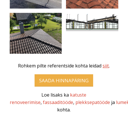
Rohkem pilte referentside kohta leidad
siit
.
SAADA HINNAPÄRING
Loe lisaks ka
katuste
renoveerimise
,
fassaaditööde
,
plekksepatööde
ja
lumek
kohta.