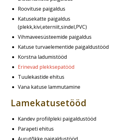
Roovituse paigaldus
Katusekatte paigaldus
(plekk,kivi,eterniit,sindel,PVC)
Vihmaveesüsteemide paigaldus
Katuse turvaelementide paigaldustööd
Korstna ladumistööd
Erinevad plekksepatööd
Tuulekastide ehitus
Vana katuse lammutamine
Lamekatusetööd
Kandev profiilpleki paigaldustööd
Parapeti ehitus
Aurutõkke paigaldustööd