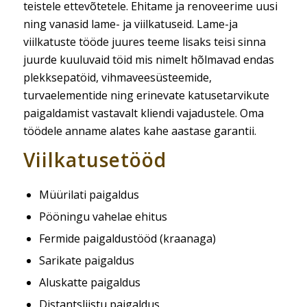
teistele ettevõtetele. Ehitame ja renoveerime uusi
ning vanasid lame- ja viilkatuseid. Lame-ja
viilkatuste tööde juures teeme lisaks teisi sinna
juurde kuuluvaid töid mis nimelt hõlmavad endas
plekksepatöid, vihmaveesüsteemide,
turvaelementide ning erinevate katusetarvikute
paigaldamist vastavalt kliendi vajadustele. Oma
töödele anname alates kahe aastase garantii.
Viilkatusetööd
Müürilati paigaldus
Pööningu vahelae ehitus
Fermide paigaldustööd (kraanaga)
Sarikate paigaldus
Aluskatte paigaldus
Distantsliistu paigaldus