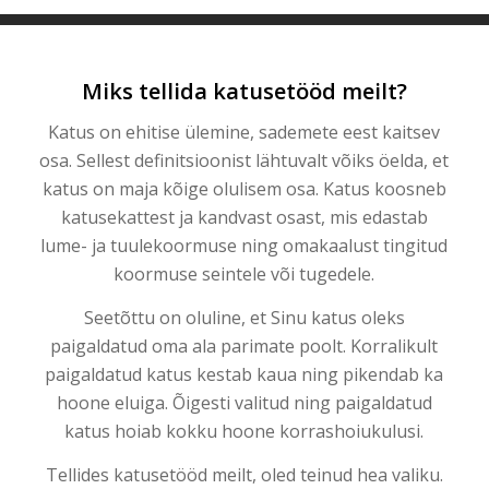
Miks tellida katusetööd meilt?
Katus on ehitise ülemine, sademete eest kaitsev
osa. Sellest definitsioonist lähtuvalt võiks öelda, et
katus on maja kõige olulisem osa. Katus koosneb
katusekattest ja kandvast osast, mis edastab
lume- ja tuulekoormuse ning omakaalust tingitud
koormuse seintele või tugedele.
Seetõttu on oluline, et Sinu katus oleks
paigaldatud oma ala parimate poolt. Korralikult
paigaldatud katus kestab kaua ning pikendab ka
hoone eluiga. Õigesti valitud ning paigaldatud
katus hoiab kokku hoone korrashoiukulusi.
Tellides katusetööd meilt, oled teinud hea valiku.